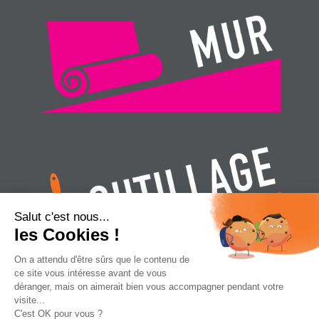
Salut c'est nous...
les Cookies !
On a attendu d'être sûrs que le contenu de
ce site vous intéresse avant de vous
déranger, mais on aimerait bien vous accompagner pendant votre
visite...
Conception
Agence Multiweb
| © Espace
C'est OK pour vous ?