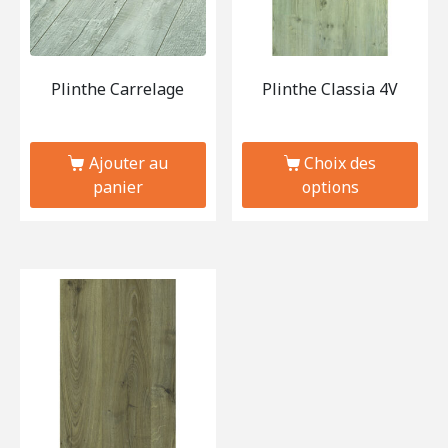
Plinthe Carrelage
Plinthe Classia 4V
Ajouter au
Choix des
panier
options