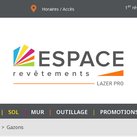
er
1
ré
Horaires / Accès
|
SOL
|
MUR
|
OUTILLAGE
|
PROMOTION
Gazons