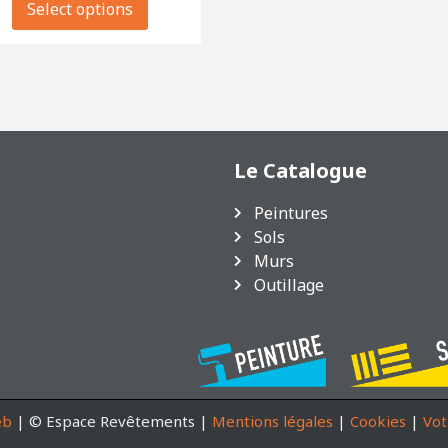
Select options
Le Catalogue
Peintures
Sols
Murs
Outillage
s Options
eb
| © Espace Revêtements |
Mentions légales
|
Cookies
|
Vot
ètres de confidentialité, en garantissant la conformité avec le